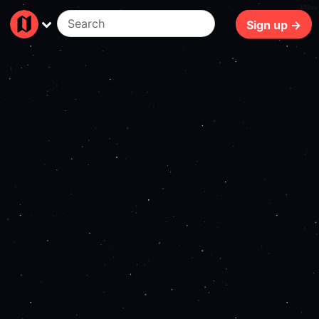
172ms
Sign up →