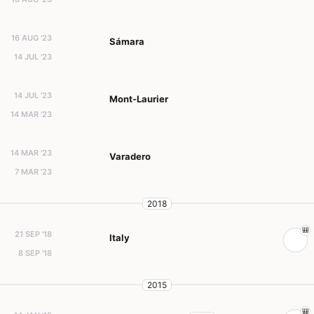
16 AUG '23
Sámara
14 JUL '23
14 JUL '23
Mont-Laurier
14 MAR '23
14 MAR '23
Varadero
7 MAR '23
2018
21 SEP '18
Italy
8 SEP '18
2015