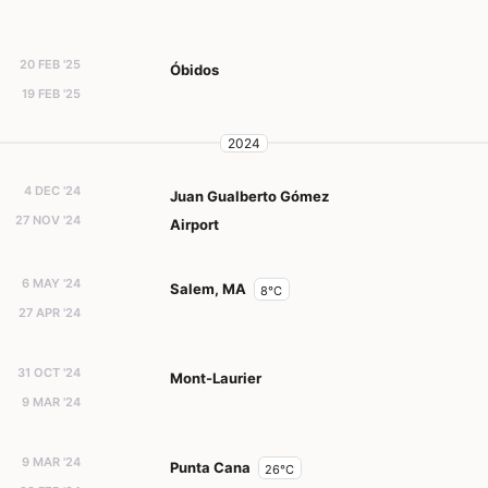
20 FEB '25
Óbidos
19 FEB '25
2024
4 DEC '24
Juan Gualberto Gómez
27 NOV '24
Airport
6 MAY '24
Salem, MA
8°C
27 APR '24
31 OCT '24
Mont-Laurier
9 MAR '24
9 MAR '24
Punta Cana
26°C