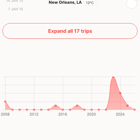
14 JAN '15
New Orleans, LA
13°C
7 JAN '15
Expand all 17 trips