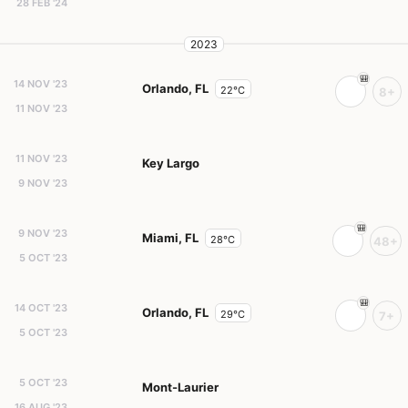
28 FEB '24
2023
14 NOV '23
Orlando, FL
22°C
8+
11 NOV '23
11 NOV '23
Key Largo
9 NOV '23
9 NOV '23
Miami, FL
28°C
48+
5 OCT '23
14 OCT '23
Orlando, FL
29°C
7+
5 OCT '23
5 OCT '23
Mont-Laurier
16 AUG '23