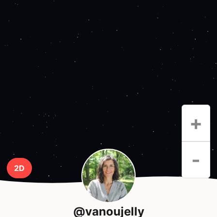
+
-
2D
@vanoujelly